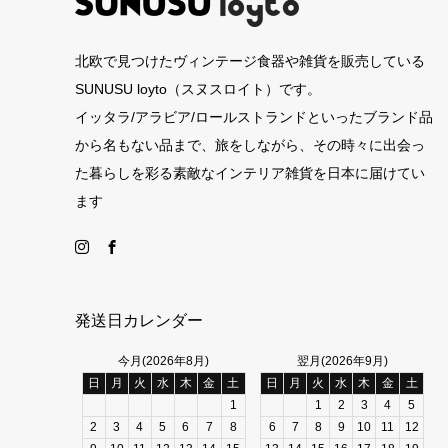
北欧で見つけたヴィンテージ食器や雑貨を販売している
SUNUSU loyto（スヌスロイト）です。
イッタラ/アラビア/ロールストランドといったブランド品
から名もない品まで、旅をしながら、その時々に出会っ
た暮らしを彩る素敵なインテリア雑貨を日本に届けてい
ます
発送日カレンダー
今月(2026年8月)
翌月(2026年9月)
日
月
火
水
木
金
土
日
月
火
水
木
金
土
1
1
2
3
4
5
2
3
4
5
6
7
8
6
7
8
9
10
11
12