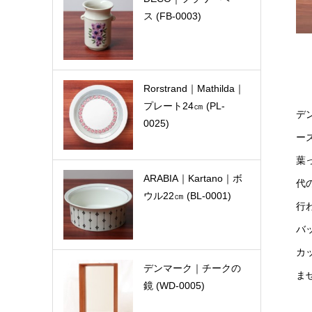
ス (FB-0003)
Rorstrand｜Mathilda｜
プレート24㎝ (PL-
デン
0025)
ー
葉
ARABIA｜Kartano｜ボ
代
ウル22㎝ (BL-0001)
行
バ
カ
デンマーク｜チークの
ま
鏡 (WD-0005)