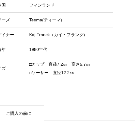
造国
フィンランド
リーズ
Teema(ティーマ)
ザイナー
Kaj Franck（カイ・フランク)
造年
1980年代
□カップ 直径7.2㎝ 高さ5.7㎝
イズ
□ソーサー 直径12.2㎝
ご購入の前に