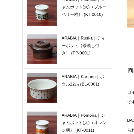
ャムポット(大)（ブルー
ベリー柄） (KT-0010)
ARABIA｜Ruska｜ティ
ーポット（茶漉し付
き） (PP-0001)
商
ARABIA｜Kartano｜ボ
ウル22㎝ (BL-0001)
ロ
で
ARABIA｜Pomona｜ジ
BA
ャムポット(大)（オレン
ら
ジ柄） (KT-0011)