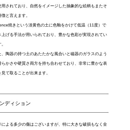
使用されており、自然をイメージした抽象的な絵柄もまたそ
特徴と言えます。
ajence焼きという淡黄色の土に色釉をかけて低温（11度）で
き上げる手法が用いられており、豊かな色彩が実現されてい
す。
た、陶器の持つ土のあたたかな風合いと磁器のガラスのよう
滑らかさや硬質さ両方を持ち合わせており、非常に豊かな表
を見て取ることが出来ます。
ンディション
年による多少の傷はございますが、特に大きな破損もなく全