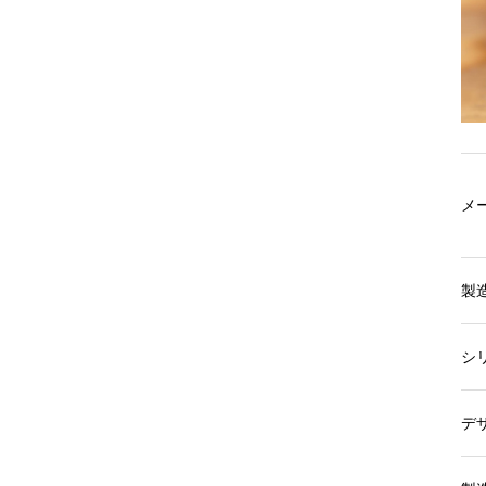
メ
製
シ
デ