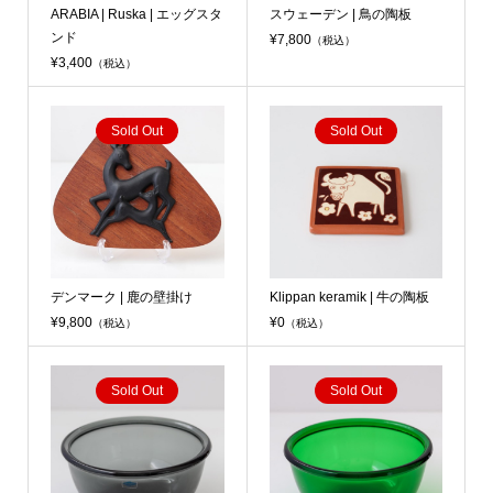
ARABIA | Ruska | エッグスタ
スウェーデン | 鳥の陶板
ンド
¥7,800
（税込）
¥3,400
（税込）
Sold Out
Sold Out
デンマーク | 鹿の壁掛け
Klippan keramik | 牛の陶板
¥9,800
¥0
（税込）
（税込）
Sold Out
Sold Out