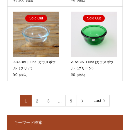
¥3,200
¥0
（税込）
（税込）
Sold Out
Sold Out
ARABIA | Luna |ガラスボウ
ARABIA | Luna |ガラスボウ
ル（クリア）
ル（グリーン）
¥0
¥0
（税込）
（税込）
Last
1
2
3
…
9

キーワード検索